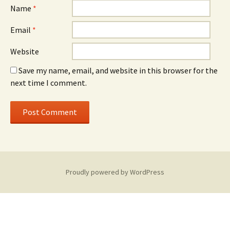
Name
*
Email
*
Website
Save my name, email, and website in this browser for the
next time I comment.
Proudly powered by WordPress