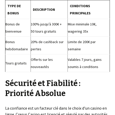
TYPE DE
CONDITIONS
DESCRIPTION
BONUS
PRINCIPALES
Bonus de
100% jusqu’à 300€ +
Mise minimale 10€,
bienvenue
50 tours gratuits
wagering 35x
Bonus
20% de cashback sur
Limite de 200€ par
hebdomadaire
pertes
semaine
Offerts sur les
Valables 7 jours, gains
Tours gratuits
nouveautés
soumis à conditions
Sécurité et Fiabilité :
Priorité Absolue
La confiance est un facteur clé dans le choix d’un casino en
ligne. Cresus Casino est licencié et régulé par des autorités