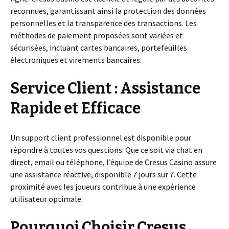
reconnues, garantissant ainsi la protection des données
personnelles et la transparence des transactions. Les
méthodes de paiement proposées sont variées et
sécurisées, incluant cartes bancaires, portefeuilles
électroniques et virements bancaires.
Service Client : Assistance
Rapide et Efficace
Un support client professionnel est disponible pour
répondre à toutes vos questions. Que ce soit via chat en
direct, email ou téléphone, l’équipe de Cresus Casino assure
une assistance réactive, disponible 7 jours sur 7. Cette
proximité avec les joueurs contribue à une expérience
utilisateur optimale.
Pourquoi Choisir Cresus